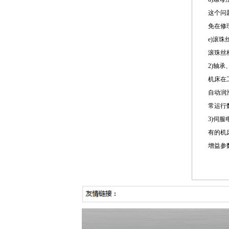
这个问
免在修
e)滚
滚珠丝
2)轴
机床在
自动润
常运行
3)伺
有的机
增益参