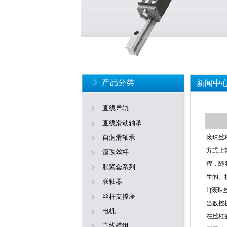
产品分类
新闻中
直线导轨
直线滑动轴承
自润滑轴承
滚珠丝
方式上
滚珠丝杆
程，随
胀紧套系列
生的。
联轴器
1)滚
丝杆支撑座
当数控
电机
在丝杠
直线模组