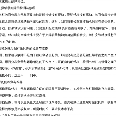
变化确认故障部位。
杠支撑轴承间隙的检测与修理
丝杠的百分表在丝杠正反向转动时指针没有摆动，说明丝杠没有窜动。如百分表指针
量值之差就是丝杠的轴向窜动的距离。这时，我们就要检查支撑轴承的背帽是否锁紧
合适。如果轴承没有问题，只要重新配做预加 负荷垫圈就可以了。如果轴承损坏，需
背紧。丝杠轴向窜动大小主要在于支撑轴承预加负荷垫圈的精度。丝杠安装精度理想
mm左右的过盈。
珠丝杠双螺母副产生间隙的检测与维修
测，如果确认故障不是由于丝杠窜动引起的。那就要考虑是否是丝杠螺母副之间产生
同。用百分表测量与螺母相连的工作台上，正反向转动丝杠，检测出丝杠与螺母之间
调整垫片4的厚度，使左右两螺母1、2产生轴向位移，从而去除滚珠丝杠螺母副间隙
法也不同，这里不一一列举。
螺母副的检测与维修
螺母滚珠丝杠，丝杠螺母副之间的间隙是不能调整的。如检测出丝杠螺母副存在间隙
磨损严重，必须更换全套丝杠螺母。
磨损轻微，就可以更换更大直径的滚珠来修复。首先检测出丝杠螺母副的间隙，换算
这样的维修是比较复杂，所需时间长，要求技术水平高。
母法兰盘与工作台连接没有固定好而产生的间隙