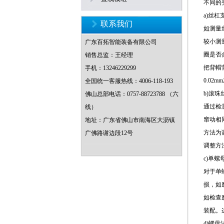
不同的
a)丝
联系我们
如测量
较小测
广东百拓智能装备有限公司
圈是否
销售总监：王经理
把背帽
手机：13246229299
0.02
全国统一客服热线：4006-118-193
b)滚
佛山总部电话：0757-88723788 （六
通过检
线）
窜动相
地址：广东省佛山市南海区大沥镇
方法为
广佛路谢边段12号
调整方
c)单
对于单
损，如
如检查
装配。
d)螺