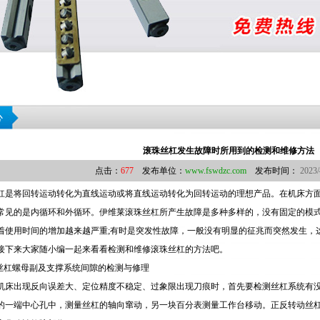
心
滚珠丝杠发生故障时所用到的检测和维修方法
点击：
677
发布单位：
www.fswdzc.com
发布时间：
2023/
杠是将回转运动转化为直线运动或将直线运动转化为回转运动的理想产品。在机床方
常见的是内循环和外循环。伊维莱滚珠丝杠所产生故障是多种多样的，没有固定的模
着使用时间的增加越来越严重;有时是突发性故障，一般没有明显的征兆而突然发生，
接下来大家随小编一起来看看检测和维修滚珠丝杠的方法吧。
珠丝杠螺母副及支撑系统间隙的检测与修理
机床出现反向误差大、定位精度不稳定、过象限出现刀痕时，首先要检测丝杠系统有没
的一端中心孔中，测量丝杠的轴向窜动，另一块百分表测量工作台移动。正反转动丝